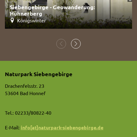
Siebengebirge - Geowanderung:
Hühnerberg
Königswinter
Naturpark Siebengebirge
Drachenfelsstr. 23
53604 Bad Honnef
Tel.: 02233/80822-40
E-Mail:
info[at]naturpark-siebengebirge.de