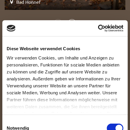
Bad Honnef
Diese Webseite verwendet Cookies
ÖPNV Touren
Wir verwenden Cookies, um Inhalte und Anzeigen zu
personalisieren, Funktionen für soziale Medien anbieten
zu können und die Zugriffe auf unsere Website zu
16,61 km
analysieren. Außerdem geben wir Informationen zu Ihrer
Verwendung unserer Website an unsere Partner für
soziale Medien, Werbung und Analysen weiter. Unsere
Partner führen diese Informationen möglicherweise mit
| Oliver Bremm, Tourismus Siebengebirge
weiteren Daten zusammen, die Sie ihnen bereitgestellt
haben oder die sie im Rahmen Ihrer Nutzung der Dienste
gesammelt haben.
E
Notwendig
i