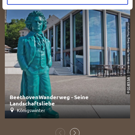
| Oliver Bremm, Rhein-Sieg Tourismus
CC-BY-SA
©
BeethovenWanderweg - Seine
Landschaftsliebe
Königswinter