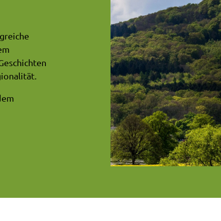
greiche
dem
 Geschichten
onalität.
 dem