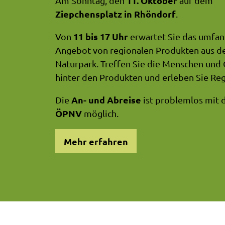
11. Oktober
Am Sonntag, den
auf dem
Ziepchensplatz in Rhöndorf
.
11 bis 17 Uhr
Von
erwartet Sie das umfan
Angebot von regionalen Produkten aus 
Naturpark. Treffen Sie die Menschen und
hinter den Produkten und erleben Sie Regi
An- und Abreise
Die
ist problemlos mit
ÖPNV
möglich.
Mehr erfahren