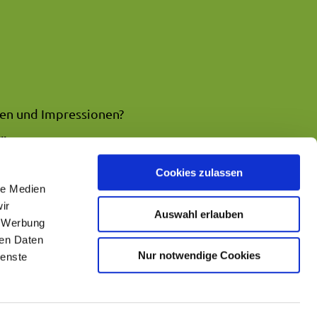
en und Impressionen?
..
EBIRGE
NATURPARK7GEBIRGE
Cookies zulassen
le Medien
ir
Auswahl erlauben
, Werbung
ren Daten
Nur notwendige Cookies
ienste