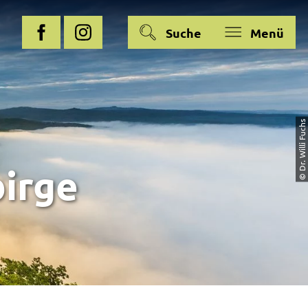
Suche
Menü
© Dr. Willi Fuchs
irge