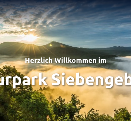
Herzlich Willkommen im
urpark Siebengeb