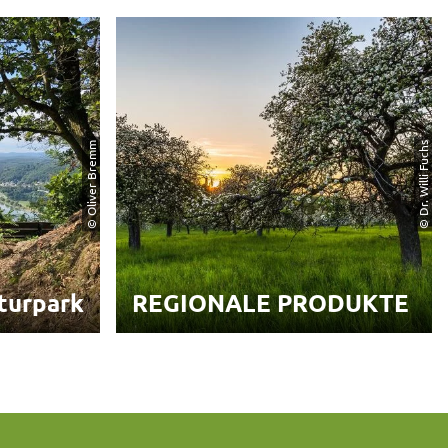
© Oliver Bremm
© Dr. Willi Fuchs
turpark
REGIONALE PRODUKTE