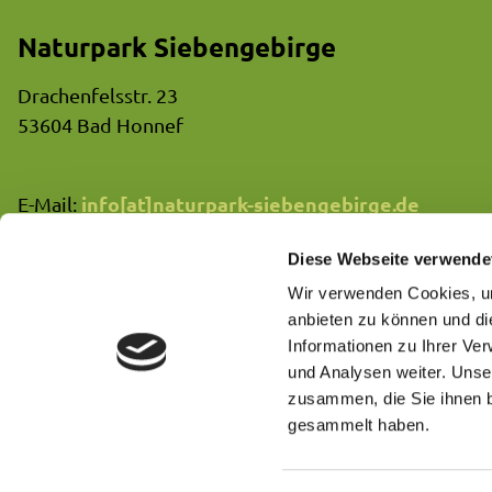
Naturpark Siebengebirge
Drachenfelsstr. 23
53604 Bad Honnef
info[at]naturpark-siebengebirge.de
E-Mail:
02233/80822-40
Telefon:
Diese Webseite verwende
Wir verwenden Cookies, um
anbieten zu können und di
Informationen zu Ihrer Ve
und Analysen weiter. Unse
zusammen, die Sie ihnen b
gesammelt haben.