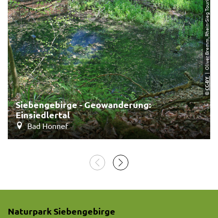
| Oliver Bremm, Rhein-Sieg Tourismus
CC-BY
©
Siebengebirge - Geowanderung:
Einsiedlertal
Bad Honnef
Naturpark Siebengebirge