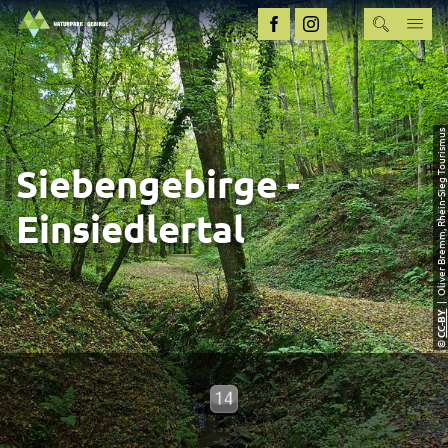
| Oliver Bremm, Rhein-Sieg Tourismus
Siebengebirge -
Einsiedlertal
CC-BY
©