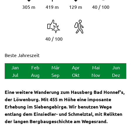
305 m
419 m
129 m
40 / 100
40 / 100
Beste Jahreszeit
Jan
Feb
Mär
Apr
Mai
Jun
Jul
Aug
Sep
Okt
Nov
Dez
Eine weitere Wanderung zum Hausberg Bad Honnef's,
der Löwenburg. Mit 455 m Höhe eine imposante
Erhebung im Siebengebirge. Wir benutzen Wege
entlang dem Einsiedler- und Schmelztal, mit Relikten
der langen Bergbaugeschichte am Wegesrand.