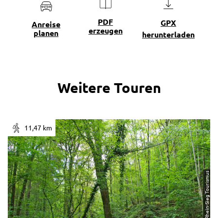
PDF
GPX
Anreise
erzeugen
planen
herunterladen
Weitere Touren
11,47 km
| Oliver Bremm, Rhein-Sieg Tourismus