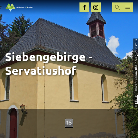
| Oliver Bremm, Rhein-Sieg Tourismus
Siebengebirge -
Servatiushof
CC-BY
©