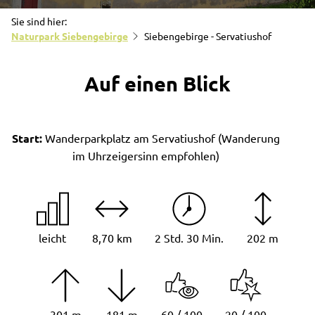
Sie sind hier:
Naturpark Siebengebirge
Siebengebirge - Servatiushof
Auf einen Blick
Start:
Wanderparkplatz am Servatiushof (Wanderung
im Uhrzeigersinn empfohlen)
leicht
8,70 km
2 Std. 30 Min.
202 m
301 m
181 m
60 / 100
20 / 100