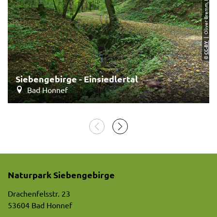
CC-BY
©
Siebengebirge - Einsiedlertal
Bad Honnef
Naturpark Siebengebirge
Drachenfelsstr. 23
53604 Bad Honnef