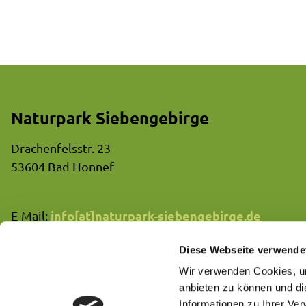
Naturpark Siebengebirge
Drachenfelsstr. 23
53604 Bad Honnef
info[at]naturpark-siebengebirge.de
E-Mail:
02233/80822-40
Telefon:
Diese Webseite verwende
Wir verwenden Cookies, um
anbieten zu können und di
Informationen zu Ihrer Ve