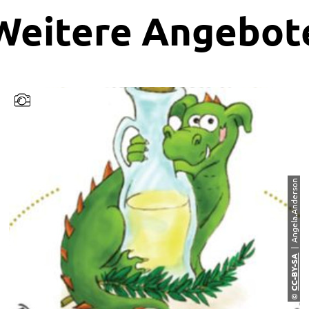
Weitere Angebot
| Angela.Anderson
CC-BY-SA
©