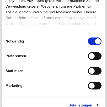
analysieren. Außerdem geben wir Informationen zu Ihrer
Verwendung unserer Website an unsere Partner für
soziale Medien, Werbung und Analysen weiter. Unsere
Partner führen diese Informationen möglicherweise mit
weiteren Daten zusammen, die Sie ihnen bereitgestellt
haben oder die sie im Rahmen Ihrer Nutzung der Dienste
gesammelt haben.
E
Notwendig
i
Allgemeine Informationen
n
w
Präferenzen
i
l
l
Statistiken
Allgemeine Informationen
i
g
Eignung
Marketing
u
n
Zahlungsmöglichkeiten
g
Details zeigen
s