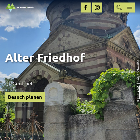
Alter Friedhof
| Sonja Schwalbe
Geöffnet
CC-BY-SA
Besuch planen
©