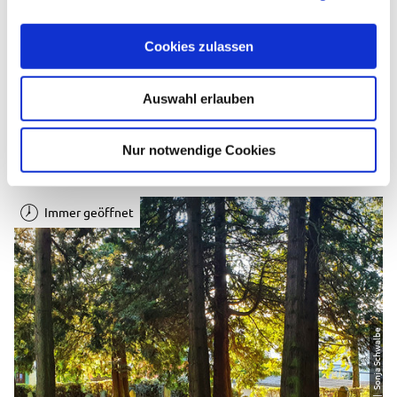
a
Anreise
u
Cookies zulassen
s
w
Auswahl erlauben
a
h
Weitere Angebote
l
Nur notwendige Cookies
Immer geöffnet
| Sonja Schwalbe