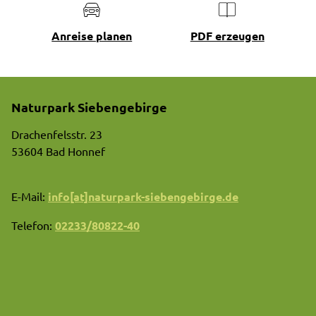
Anreise planen
PDF erzeugen
Naturpark Siebengebirge
Drachenfelsstr. 23
53604 Bad Honnef
E-Mail:
info[at]naturpark-siebengebirge.de
Telefon:
02233/80822-40