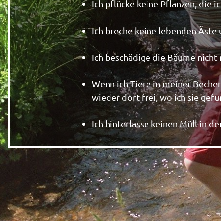
Ich pflücke keine Pflanzen, die i
Ich breche keine lebenden Äste
Ich beschädige die Bäume nicht
Wenn ich Tiere in meiner Becher
wieder dort frei, wo ich sie gef
Ich hinterlasse keinen Müll in de