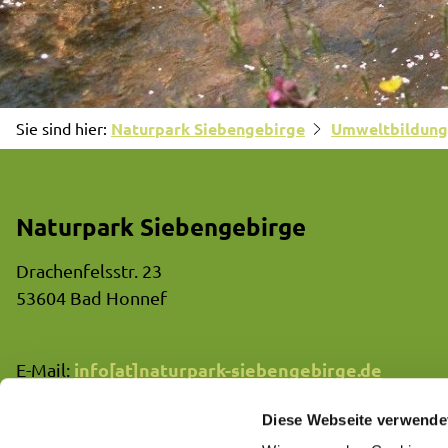
Sie sind hier:
Naturpark Siebengebirge
Umweltbildung
Naturpark Siebengebirge
Drachenfelsstr. 23
53604 Bad Honnef
info[at]naturpark-siebengebirge.de
E-Mail:
02233/80822-40
Telefon:
Diese Webseite verwende