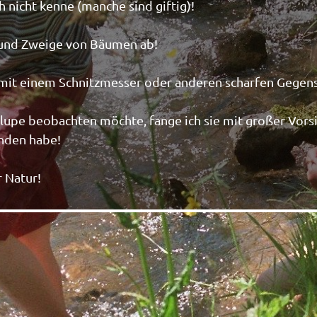
ch nicht kenne (manche sind giftig)!
 und Zweige von Bäumen ab!
 mit einem Schnitzmesser oder anderen scharfen Gegen
lupe beobachten möchte, fange ich sie mit großer Vorsic
unden habe!
r Natur!