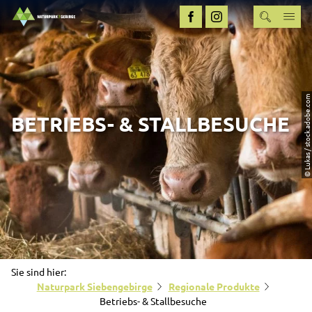
© Lukas / stock.adobe.com
BETRIEBS- & STALLBESUCHE
Sie sind hier:
Naturpark Siebengebirge
Regionale Produkte
Betriebs- & Stallbesuche