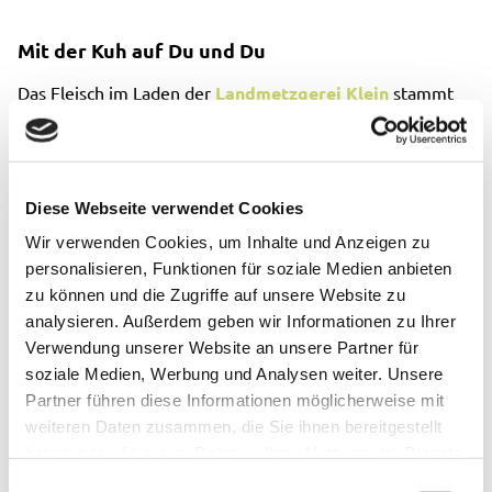
Mit der Kuh auf Du und Du
Das Fleisch im Laden der
Landmetzgerei Klein
stammt
vom eigenen Hof, beides gehört dem Ehepaar Dhana und
Peter Schwarz. Rinder, Schweine, Ziegen, Schafe und
Kaninchen leben hier im Stall oder auf der Weide im
sozialen Verband. Familie Schwarz will keine
Diese Webseite verwendet Cookies
Massentierhaltung und keine Antibiotika, sondern ein
Wir verwenden Cookies, um Inhalte und Anzeigen zu
Tierwohl-gerechtes Leben für alle – wenngleich der Hof
personalisieren, Funktionen für soziale Medien anbieten
keine Bio-Zertifizierung hat. Mehrmals im Jahr gibt es
zu können und die Zugriffe auf unsere Website zu
Hof- und Betriebsführungen, regelmäßig finden Kurse für
analysieren. Außerdem geben wir Informationen zu Ihrer
Kinder statt. Es gibt auch Angebote für Erwachsene. Der
Verwendung unserer Website an unsere Partner für
Wohnzimmer-Kuhstall ist zudem offizieller Trauort der
soziale Medien, Werbung und Analysen weiter. Unsere
Stadt Königswinter.
Partner führen diese Informationen möglicherweise mit
weiteren Daten zusammen, die Sie ihnen bereitgestellt
Für eine artgerechte Tierhaltung seiner Glanrinder steht
haben oder die sie im Rahmen Ihrer Nutzung der Dienste
auch Nicolai Harbort mit seinem Hof
Harborts Bestes
.
gesammelt haben.
E
Die Tiere leben – sofern es das Wetter zulässt –