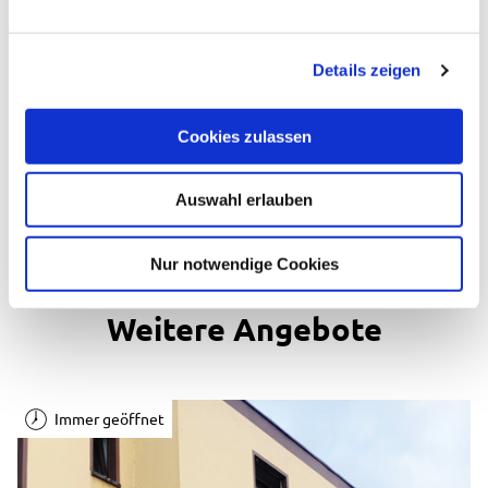
n
g
Eignung
Details zeigen
s
a
Zahlungsmöglichkeiten
u
Cookies zulassen
s
w
Anreise
Auswahl erlauben
a
h
l
Nur notwendige Cookies
Weitere Angebote
Immer geöffnet