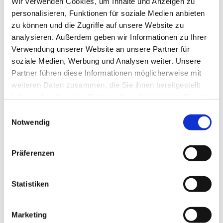
Wir verwenden Cookies, um Inhalte und Anzeigen zu
personalisieren, Funktionen für soziale Medien anbieten
zu können und die Zugriffe auf unsere Website zu
analysieren. Außerdem geben wir Informationen zu Ihrer
Verwendung unserer Website an unsere Partner für
soziale Medien, Werbung und Analysen weiter. Unsere
Partner führen diese Informationen möglicherweise mit
weiteren Daten zusammen, die Sie ihnen bereitgestellt
haben oder die sie im Rahmen Ihrer Nutzung der Dienste
gesammelt haben.
E
Notwendig
i
n
w
Präferenzen
i
l
l
Statistiken
Allgemeine Informationen
i
g
Marketing
u