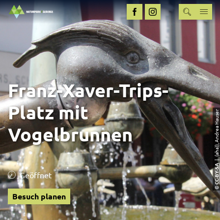
Franz-Xaver-Trips-
Platz mit
| (aha)), Andrea Hauser
Vogelbrunnen
CC-BY-SA
Geöffnet
©
Besuch planen