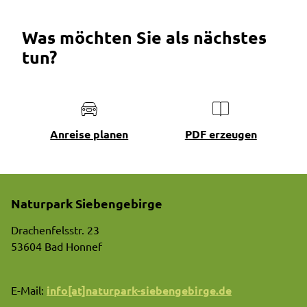
Was möchten Sie als nächstes
tun?
Anreise planen
PDF erzeugen
Naturpark Siebengebirge
Drachenfelsstr. 23
53604 Bad Honnef
E-Mail:
info[at]naturpark-siebengebirge.de