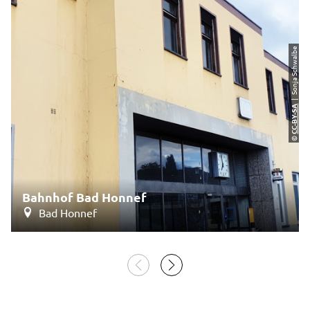
| Sonja Schwalbe
CC-BY-SA
©
Bahnhof Bad Honnef
Bad Honnef