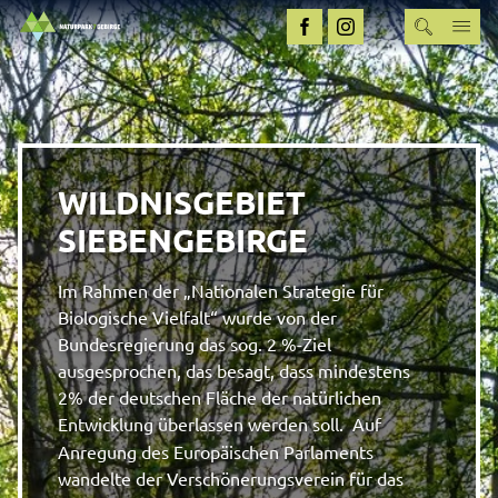
WILDNISGEBIET
SIEBENGEBIRGE
Im Rahmen der „Nationalen Strategie für
Biologische Vielfalt“ wurde von der
Bundesregierung das sog. 2 %-Ziel
ausgesprochen, das besagt, dass mindestens
2% der deutschen Fläche der natürlichen
Entwicklung überlassen werden soll.
Auf
Anregung des Europäischen Parlaments
wandelte der Verschönerungsverein für das