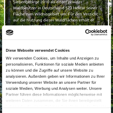
Siebengebirge 2010 als erster privater
Waldbesitzer in Deutschland 523 Hektar seiner
Fläche zum Wildnisgebiet um. Für den Verzicht
© Dr. Willi Fuchs
auf die Nutzung dieser Waldflächen erhält er
vom Land NRW jährlich eine finanzielle
Entschädigung. Später folgten weitere Flächen
der NRW-Stiftung und des Staatswaldes diesem
Beispiel. Aktuell beträgt die gesamte
zusammenhängende Wildnisfläche im
Diese Webseite verwendet Cookies
Siebengebirge 660 Hektar. Auf diesen Flächen
Wir verwenden Cookies, um Inhalte und Anzeigen zu
soll es durch den Verzicht auf
personalisieren, Funktionen für soziale Medien anbieten
forstwirtschaftliche Nutzung und Überlassung
zu können und die Zugriffe auf unsere Website zu
der natürlichen Dynamik zu einer Steigerung
analysieren. Außerdem geben wir Informationen zu Ihrer
der Biodiversität führen. Auch im Sinne der
Verwendung unserer Website an unsere Partner für
Umweltbildung sind sie wichtiges Medium:
soziale Medien, Werbung und Analysen weiter. Unsere
Ökologische Abläufe, Biotopkunde und
Partner führen diese Informationen möglicherweise mit
gesteigerte Biodiversität sind nur einige
weiteren Daten zusammen, die Sie ihnen bereitgestellt
Beispiele für Themen, die sich über das
haben oder die sie im Rahmen Ihrer Nutzung der Dienste
Wildnisgebiet vermitteln lassen.
gesammelt haben.